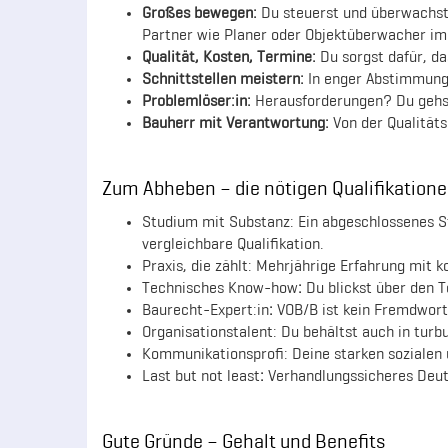
Großes bewegen:
Du steuerst und überwachst
Partner wie Planer oder Objektüberwacher im 
Qualität, Kosten, Termine:
Du sorgst dafür, d
Schnittstellen meistern:
In enger Abstimmung 
Problemlöser:in:
Herausforderungen? Du gehst 
Bauherr mit Verantwortung:
Von der Qualitäts
Zum Abheben – die nötigen Qualifikation
Studium mit Substanz: Ein abgeschlossenes S
vergleichbare Qualifikation.
Praxis, die zählt: Mehrjährige Erfahrung mit
Technisches Know-how
:
Du blickst über den 
Baurecht-Expert:in
:
VOB/B ist kein Fremdwort f
Organisationstalent: Du behältst auch in turbu
Kommunikationsprofi: Deine starken sozialen 
Last but not least
:
Verhandlungssicheres Deutsc
Gute Gründe – Gehalt und Benefits