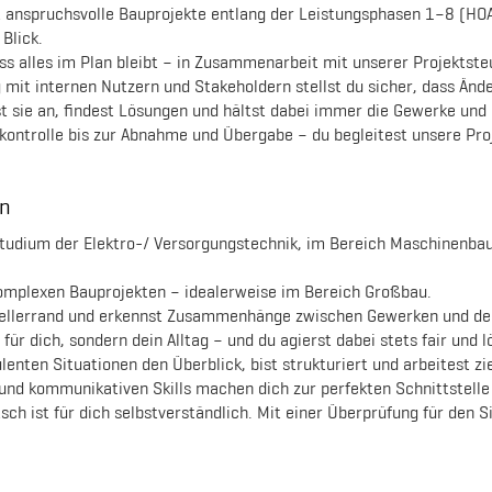
 anspruchsvolle Bauprojekte entlang der Leistungsphasen 1–8 (HOAI
Blick.
ass alles im Plan bleibt – in Zusammenarbeit mit unserer Projektste
mit internen Nutzern und Stakeholdern stellst du sicher, dass Än
sie an, findest Lösungen und hältst dabei immer die Gewerke und S
kontrolle bis zur Abnahme und Übergabe – du begleitest unsere Pro
en
tudium der Elektro-/ Versorgungstechnik, im Bereich Maschinenbau
 komplexen Bauprojekten – idealerweise im Bereich Großbau.
Tellerrand und erkennst Zusammenhänge zwischen Gewerken und der
ür dich, sondern dein Alltag – und du agierst dabei stets fair und l
lenten Situationen den Überblick, bist strukturiert und arbeitest zie
und kommunikativen Skills machen dich zur perfekten Schnittstell
h ist für dich selbstverständlich. Mit einer Überprüfung für den S