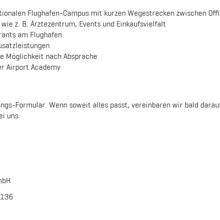
tionalen Flughafen-Campus mit kurzen Wegestrecken zwischen Offi
 wie z. B. Ärztezentrum, Events und Einkaufsvielfalt
rants am Flughafen
usatzleistungen
ce Möglichkeit nach Absprache
der Airport Academy
ngs-Formular. Wenn soweit alles passt, vereinbaren wir bald darau
ei uns.
mbH
2136